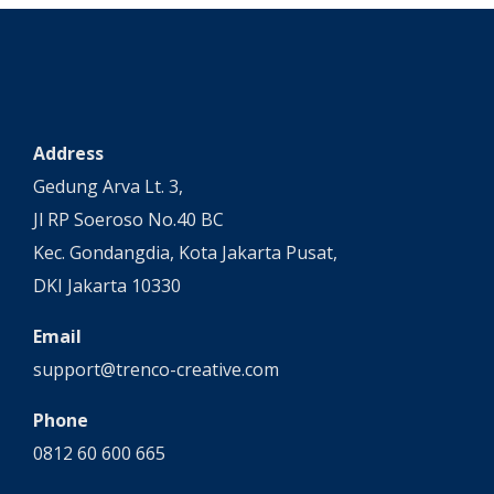
for
designers
Address
Gedung Arva Lt. 3,
Jl RP Soeroso No.40 BC
Kec. Gondangdia, Kota Jakarta Pusat,
DKI Jakarta 10330
Email
support@trenco-creative.com
Phone
0812 60 600 665